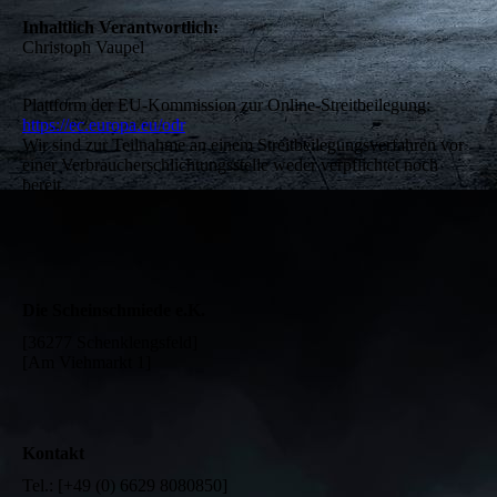
Inhaltlich Verantwortlich:
Christoph Vaupel
Plattform der EU-Kommission zur Online-Streitbeilegung:
https://ec.europa.eu/odr
Wir sind zur Teilnahme an einem Streitbeilegungsverfahren vor
einer Verbraucherschlichtungsstelle weder verpflichtet noch
bereit.
Die Scheinschmiede e.K.
[36277 Schenklengsfeld]
[Am Viehmarkt 1]
Kontakt
Tel.: [+49 (0) 6629 8080850]