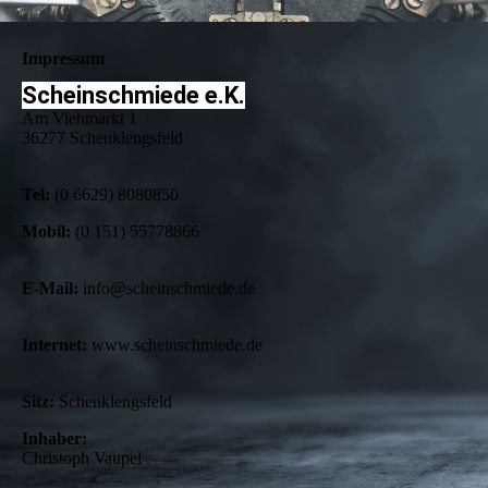
Impressum
Scheinschmiede e.K.
Am Viehmarkt 1
36277 Schenklengsfeld
Tel:
(0 6629) 8080850
Mobil:
(0 151) 55778866
E-Mail:
info@scheinschmiede.de
Internet:
www.scheinschmiede.de
Sitz:
Schenklengsfeld
Inhaber:
Christoph Vaupel